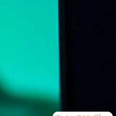
➤
EN / ع