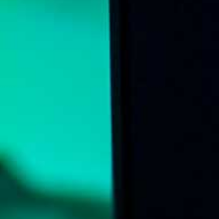
➤
EN / ع