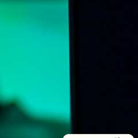
➤
EN / ع