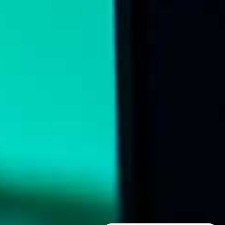
➤
EN / ع