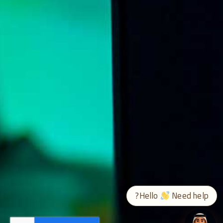
➤
ع / EN
Hello
Need help?